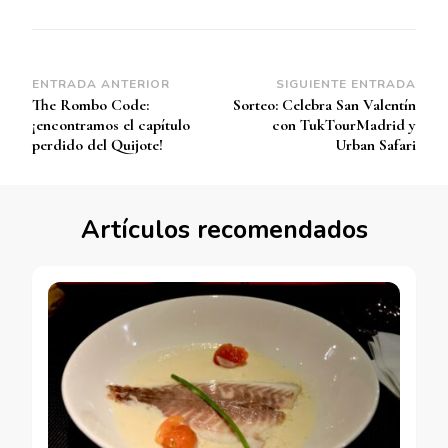
Navegación
ENTRADA ANTERIOR
SIGUIENTE ENTRADA
The Rombo Code:
Sorteo: Celebra San Valentín
de
¡encontramos el capítulo
con TukTourMadrid y
entradas
perdido del Quijote!
Urban Safari
Artículos recomendados