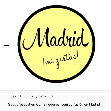
Madrid, me gustas
Madrid, me gustas
Los mejores planes en Madrid
Inicio
Comer y beber
Gastrofestival en Con 2 Fogones, comida fusión en Madrid